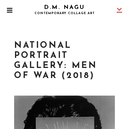
S
D.M. NAGU
k
P
CONTEMPORARY COLLAGE ART
i
R
I
p
M
t
A
o
R
NATIONAL
Y
c
M
o
PORTRAIT
E
N
n
GALLERY: MEN
U
t
OF WAR (2018)
e
n
t