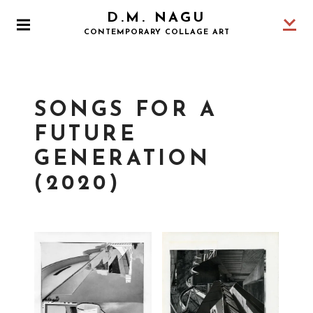
S
D.M. NAGU
k
P
CONTEMPORARY COLLAGE ART
i
R
I
p
M
t
A
o
R
SONGS FOR A
Y
c
M
o
FUTURE
E
N
n
GENERATION
U
t
(2020)
e
n
t