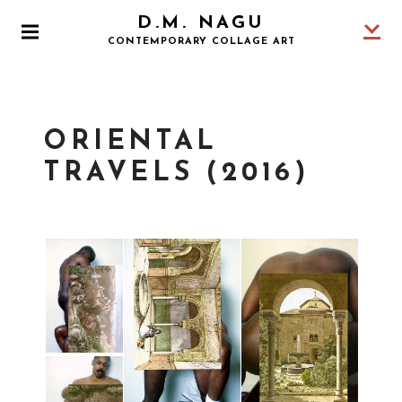
S
D.M. NAGU
k
P
CONTEMPORARY COLLAGE ART
i
R
I
p
M
t
A
o
R
ORIENTAL
Y
c
M
o
TRAVELS (2016)
E
N
n
U
t
e
n
t