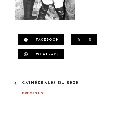
FACEBOOK
X
WHATSAPP
P
CATHÉDRALES DU SEXE
O
S
PREVIOUS
T
N
A
V
I
G
A