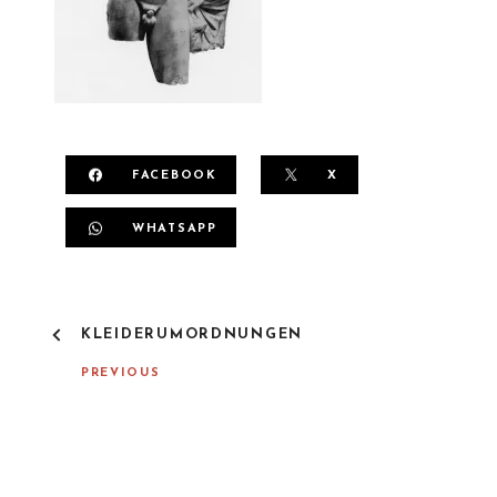
FACEBOOK
X
WHATSAPP
P
KLEIDERUMORDNUNGEN
O
S
PREVIOUS
T
N
A
V
I
G