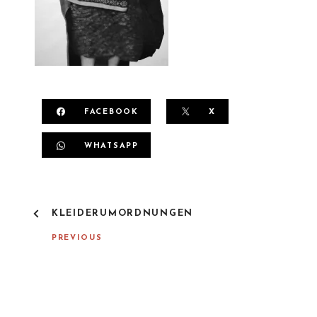
FACEBOOK
X
WHATSAPP
P
KLEIDERUMORDNUNGEN
O
S
PREVIOUS
T
N
A
V
I
G