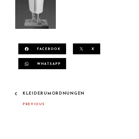
FACEBOOK
X
WHATSAPP
P
KLEIDERUMORDNUNGEN
O
S
PREVIOUS
T
N
A
V
I
G