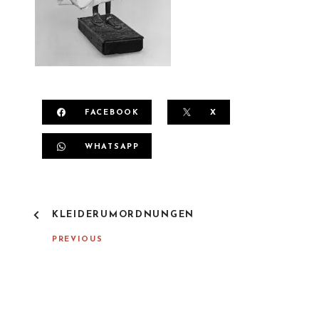
FACEBOOK
X
WHATSAPP
P
KLEIDERUMORDNUNGEN
O
S
PREVIOUS
T
N
A
V
I
G